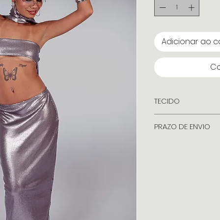
Adicionar ao c
Co
TECIDO
Paetê prata metal
PRAZO DE ENVIO
7 dias úteis + Praz