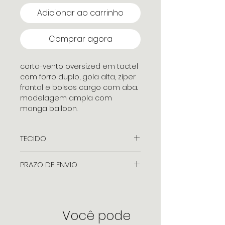
Adicionar ao carrinho
Comprar agora
corta-vento oversized em tactel
com forro duplo, gola alta, zíper
frontal e bolsos cargo com aba.
modelagem ampla com
manga balloon.
TECIDO
Tactel
PRAZO DE ENVIO
7 dias úteis + Prazo
transportadora
Você pode