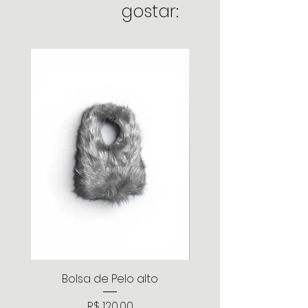
gostar:
Bolsa de Pelo alto
Mini Saia de babad
Preço
R$ 120,00