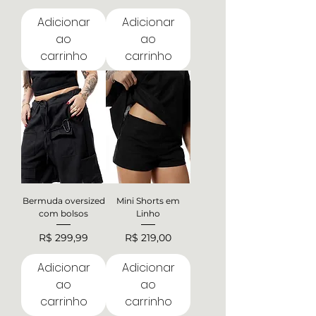
Adicionar
Adicionar
ao
ao
carrinho
carrinho
Bermuda oversized
Mini Shorts em
com bolsos
Linho
Preço
Preço
R$ 299,99
R$ 219,00
Adicionar
Adicionar
ao
ao
carrinho
carrinho