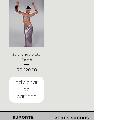
Saia longa prata
Paetê
Preço
R$ 220,00
Adicionar
ao
carrinho
SUPORTE
REDES SOCIAIS
Contato